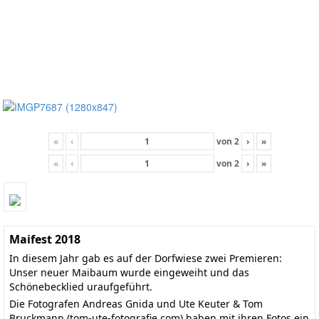
«
‹
von
2
›
»
«
‹
von
2
›
»
Maifest 2018
In diesem Jahr gab es auf der Dorfwiese zwei Premieren:
Unser neuer Maibaum wurde eingeweiht und das
Schönebecklied uraufgeführt.
Die Fotografen Andreas Gnida und Ute Keuter & Tom
Bruckmann
(tom-ute-fotografie.com)
haben mit ihren Fotos ein