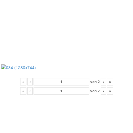
«
‹
von
2
›
»
«
‹
von
2
›
»