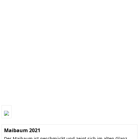
Maibaum 2021
Der Maibaum ist geschmückt und zeigt sich im alten Glanz