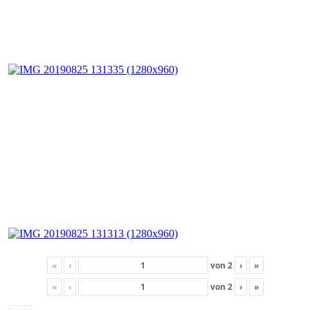
«
‹
von
2
›
»
«
‹
von
2
›
»