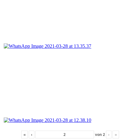
«
‹
von
2
›
»