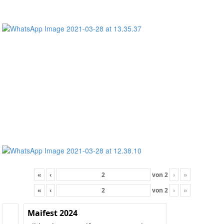
«
‹
von
2
›
»
«
‹
von
2
›
»
Maifest 2024