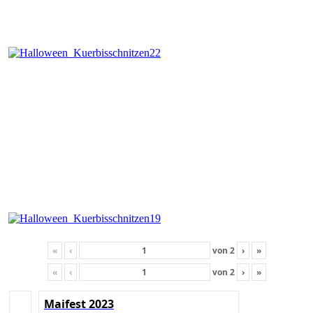
«
‹
von
2
›
»
«
‹
von
2
›
»
Maifest 2023